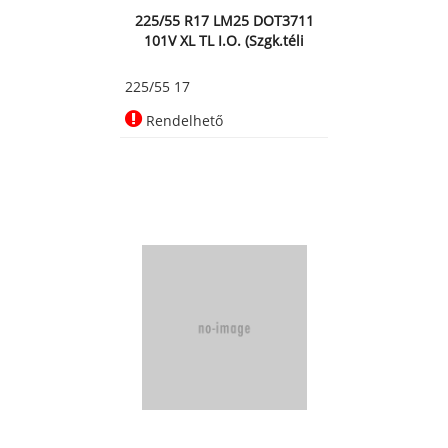
225/55 R17 LM25 DOT3711
101V XL TL I.O. (Szgk.téli
225/55 17
Rendelhető