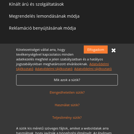
Kínált árú és szolgáltatások
Megrendelés lemondásának módja
Reklamáció benyújtásának módja
Felíratkozás a hírelevélre
Kötelezettséget vállal arra, hogy
Elfogadom
tevékenységével kapcsolatos minden
adatkezelés megfelel a jelen szabályzatban és a hatályos
jogszabályokban meghatározott elvárásoknak.
Adatvédelmi
tájékoztató
Adatvédelmi tájékoztató
Adatvédelmi tájékoztató
Mik azok a sütik?
Elfogadom az
Adatvédelmi nyilatkozatot
Cookie Szabályzat
Elengedhetetlen sütik?
Használat sütik?
Teljesítmény sütik?
A sütik kis méretű szöveges fájlok, amiket a weboldalak arra
használnak, hogy javítsák a böngészési élményét. Az érvényes