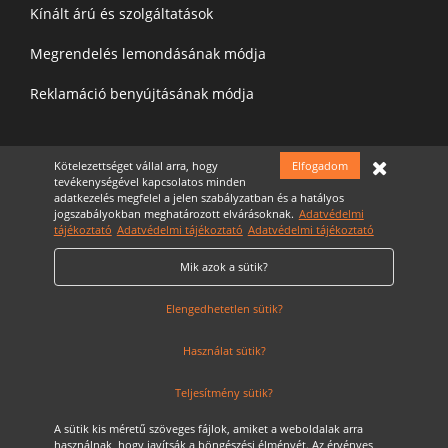
Kínált árú és szolgáltatások
Megrendelés lemondásának módja
Reklamáció benyújtásának módja
Felíratkozás a hírelevélre
Kötelezettséget vállal arra, hogy
Elfogadom
tevékenységével kapcsolatos minden
adatkezelés megfelel a jelen szabályzatban és a hatályos
jogszabályokban meghatározott elvárásoknak.
Adatvédelmi
tájékoztató
Adatvédelmi tájékoztató
Adatvédelmi tájékoztató
Mik azok a sütik?
Elfogadom az
Adatvédelmi nyilatkozatot
Cookie Szabályzat
Elengedhetetlen sütik?
Használat sütik?
Teljesítmény sütik?
A sütik kis méretű szöveges fájlok, amiket a weboldalak arra
használnak, hogy javítsák a böngészési élményét. Az érvényes