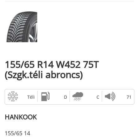
155/65 R14 W452 75T
(Szgk.téli abroncs)
Téli
D
C
71
HANKOOK
155/65 14