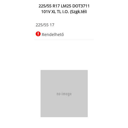
225/55 R17 LM25 DOT3711
101V XL TL I.O. (Szgk.téli
225/55 17
Rendelhető