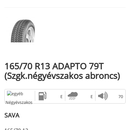
165/70 R13 ADAPTO 79T
(Szgk.négyévszakos abroncs)
E
E
70
Négyévszakos
SAVA