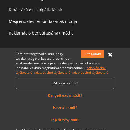
Kínált árú és szolgáltatások
Megrendelés lemondásának módja
Reklamáció benyújtásának módja
Felíratkozás a hírelevélre
Kötelezettséget vállal arra, hogy
Elfogadom
tevékenységével kapcsolatos minden
adatkezelés megfelel a jelen szabályzatban és a hatályos
jogszabályokban meghatározott elvárásoknak.
Adatvédelmi
tájékoztató
Adatvédelmi tájékoztató
Adatvédelmi tájékoztató
Mik azok a sütik?
Elfogadom az
Adatvédelmi nyilatkozatot
Cookie Szabályzat
Elengedhetetlen sütik?
Használat sütik?
Teljesítmény sütik?