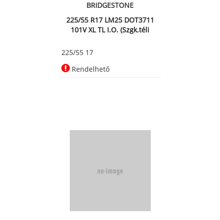
BRIDGESTONE
225/55 R17 LM25 DOT3711
101V XL TL I.O. (Szgk.téli
225/55 17
Rendelhető