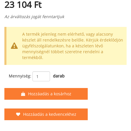
23 104 Ft
Az árváltozás jogát fenntartjuk
A termék jelenleg nem elérhető, vagy alacsony
készlet áll rendelkezésre belőle. Kérjük érdeklődjön
ügyfélszolgálatunkon, ha a készleten lévő
mennyiségnél többet szeretne rendelni a
termékből.
Mennyiség:
darab
Hozzáadás a kosárhoz
Hozzáadás a kedvencekhez