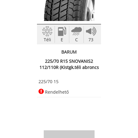
Téli
E
C
73
BARUM
225/70 R15 SNOVANIS2
112/110R (Kistgk.téli abroncs
225/70 15
Rendelhető