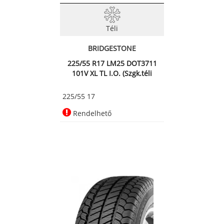
Téli
BRIDGESTONE
225/55 R17 LM25 DOT3711
101V XL TL I.O. (Szgk.téli
225/55 17
Rendelhető