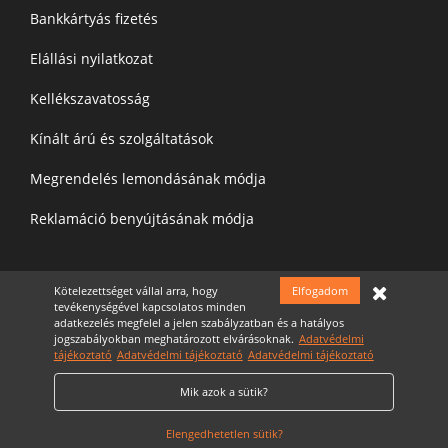
Bankkártyás fizetés
Elállási nyilatkozat
Kellékszavatosság
Kínált árú és szolgáltatások
Megrendelés lemondásának módja
Reklamáció benyújtásának módja
Felíratkozás a hírelevélre
Kötelezettséget vállal arra, hogy
Elfogadom
tevékenységével kapcsolatos minden
adatkezelés megfelel a jelen szabályzatban és a hatályos
jogszabályokban meghatározott elvárásoknak.
Adatvédelmi
tájékoztató
Adatvédelmi tájékoztató
Adatvédelmi tájékoztató
Mik azok a sütik?
Elfogadom az
Adatvédelmi nyilatkozatot
Cookie Szabályzat
Elengedhetetlen sütik?