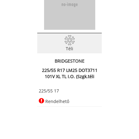
Téli
BRIDGESTONE
225/55 R17 LM25 DOT3711
101V XL TL I.O. (Szgk.téli
225/55 17
Rendelhető