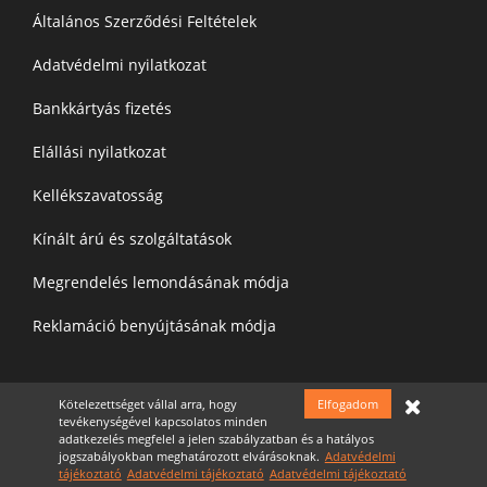
Általános Szerződési Feltételek
Adatvédelmi nyilatkozat
Bankkártyás fizetés
Elállási nyilatkozat
Kellékszavatosság
Kínált árú és szolgáltatások
Megrendelés lemondásának módja
Reklamáció benyújtásának módja
Felíratkozás a hírelevélre
Kötelezettséget vállal arra, hogy
Elfogadom
tevékenységével kapcsolatos minden
adatkezelés megfelel a jelen szabályzatban és a hatályos
jogszabályokban meghatározott elvárásoknak.
Adatvédelmi
tájékoztató
Adatvédelmi tájékoztató
Adatvédelmi tájékoztató