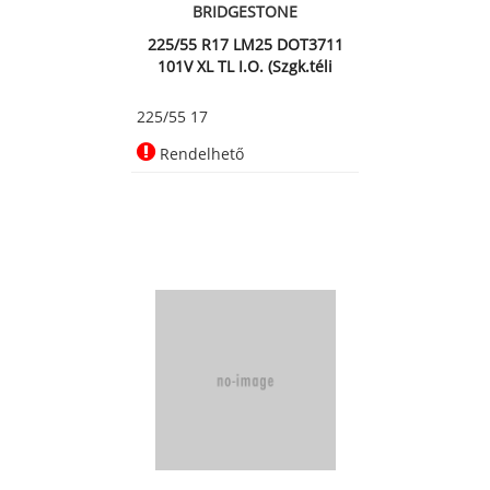
BRIDGESTONE
225/55 R17 LM25 DOT3711
101V XL TL I.O. (Szgk.téli
225/55 17
Rendelhető