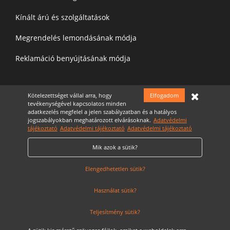
Kínált árú és szolgáltatások
Megrendelés lemondásának módja
Reklamáció benyújtásának módja
Felíratkozás a hírelevélre
Kötelezettséget vállal arra, hogy
Elfogadom
tevékenységével kapcsolatos minden
adatkezelés megfelel a jelen szabályzatban és a hatályos
jogszabályokban meghatározott elvárásoknak.
Adatvédelmi
tájékoztató
Adatvédelmi tájékoztató
Adatvédelmi tájékoztató
Mik azok a sütik?
Elfogadom az
Adatvédelmi nyilatkozatot
Cookie Szabályzat
Elengedhetetlen sütik?
Használat sütik?
Teljesítmény sütik?