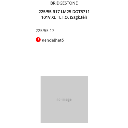
BRIDGESTONE
225/55 R17 LM25 DOT3711
101V XL TL I.O. (Szgk.téli
225/55 17
Rendelhető