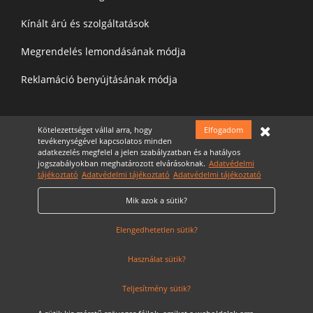
Kínált árú és szolgáltatások
Megrendelés lemondásának módja
Reklamáció benyújtásának módja
Felíratkozás a hírelevélre
Kötelezettséget vállal arra, hogy
Elfogadom
tevékenységével kapcsolatos minden
adatkezelés megfelel a jelen szabályzatban és a hatályos
jogszabályokban meghatározott elvárásoknak.
Adatvédelmi
tájékoztató
Adatvédelmi tájékoztató
Adatvédelmi tájékoztató
Mik azok a sütik?
Elfogadom az
Adatvédelmi nyilatkozatot
Cookie Szabályzat
Elengedhetetlen sütik?
Használat sütik?
Teljesítmény sütik?