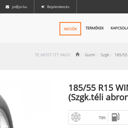
jsi@jsi.hu
Bejelentkezés
TERMÉKEK
KAPCSOL
AKCIÓK
TE MOST ITT VAGY:
Gumi
Szgk
185/55
185/55 R15 W
(Szgk.téli abro
Téli