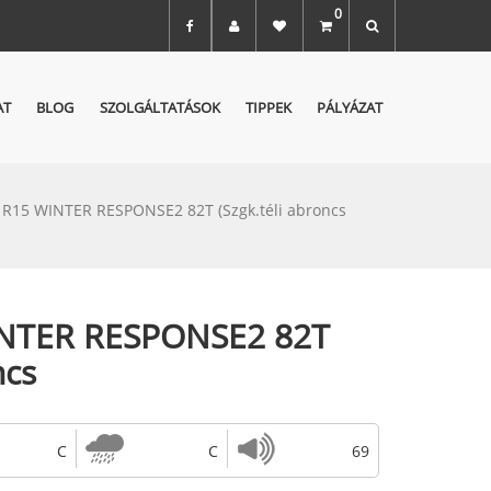
0
AT
BLOG
SZOLGÁLTATÁSOK
TIPPEK
PÁLYÁZAT
 R15 WINTER RESPONSE2 82T (Szgk.téli abroncs
INTER RESPONSE2 82T
ncs
C
C
69