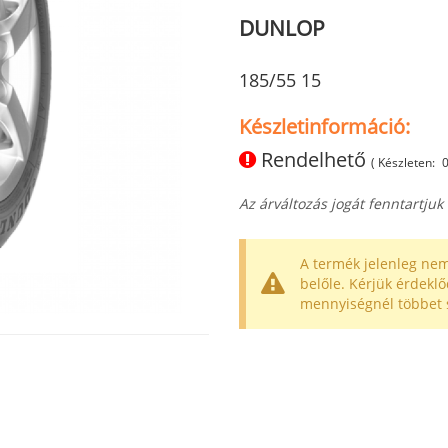
DUNLOP
185/55 15
Készletinformáció:
Rendelhető
( Készleten:
Az árváltozás jogát fenntartjuk
A termék jelenleg nem
belőle. Kérjük érdeklő
mennyiségnél többet 