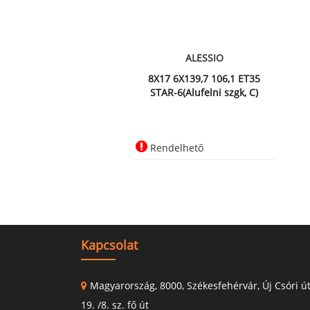
ALESSIO
8X17 6X139,7 106,1 ET35
STAR-6(Alufelni szgk, C)
Rendelhető
Kapcsolat
Magyarország, 8000, Székesfehérvár, Új Csóri ú
19. /8. sz. fő út