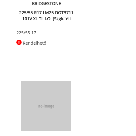
BRIDGESTONE
225/55 R17 LM25 DOT3711
101V XL TL I.O. (Szgk.téli
225/55 17
Rendelhető