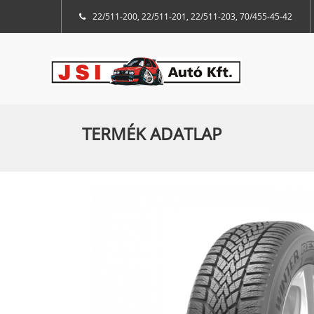
22/511-200, 22/511-201, 22/511-203, 70/455-45-42
TERMÉK ADATLAP