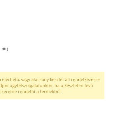
0
db )
 elérhető, vagy alacsony készlet áll rendelkezésre
djön ügyfélszolgálatunkon, ha a készleten lévő
szeretne rendelni a termékből.