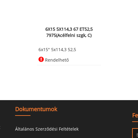
6X15 5X114,3 67 ET52,5
7975(Acélfelni szgk, C)
6x15" 5x114,3 52,5
Rendelhető
Dokumentumok
Fe
t
Általános Szerződési Feltételek