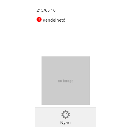
Téli abro
215/65 16
Rendelhető
Nyári