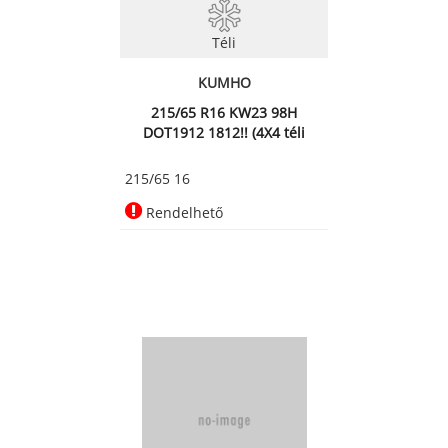
Téli
KUMHO
215/65 R16 KW23 98H
DOT1912 1812!! (4X4 téli
abroncs)
215/65 16
Rendelhető