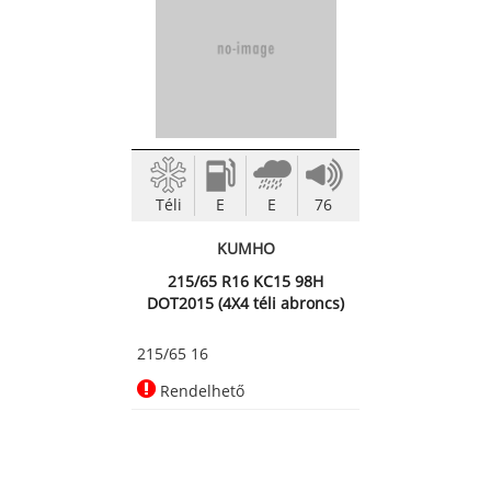
Téli
E
E
76
KUMHO
215/65 R16 KC15 98H
DOT2015 (4X4 téli abroncs)
215/65 16
Rendelhető