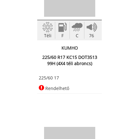
Téli
F
C
76
KUMHO
225/60 R17 KC15 DOT3513
99H (4X4 téli abroncs)
225/60 17
Rendelhető