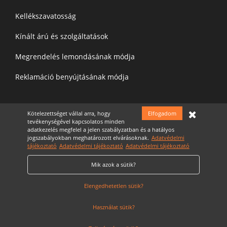
Kellékszavatosság
Kínált árú és szolgáltatások
Megrendelés lemondásának módja
Reklamáció benyújtásának módja
Felíratkozás a hírelevélre
Kötelezettséget vállal arra, hogy
Elfogadom
tevékenységével kapcsolatos minden
adatkezelés megfelel a jelen szabályzatban és a hatályos
jogszabályokban meghatározott elvárásoknak.
Adatvédelmi
tájékoztató
Adatvédelmi tájékoztató
Adatvédelmi tájékoztató
Mik azok a sütik?
Elfogadom az
Adatvédelmi nyilatkozatot
Cookie Szabályzat
Elengedhetetlen sütik?
Használat sütik?