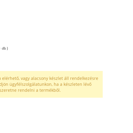
0
db )
 elérhető, vagy alacsony készlet áll rendelkezésre
djön ügyfélszolgálatunkon, ha a készleten lévő
szeretne rendelni a termékből.