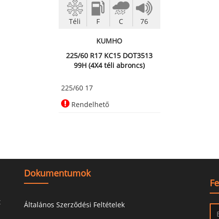
Téli
F
C
76
KUMHO
225/60 R17 KC15 DOT3513
99H (4X4 téli abroncs)
225/60 17
Rendelhető
Dokumentumok
Fe
t
Általános Szerződési Feltételek