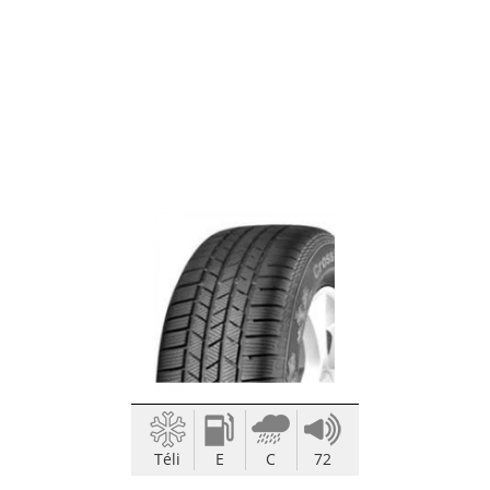
Téli
E
C
72