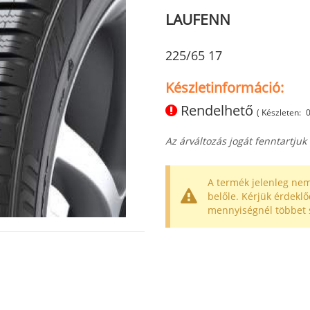
LAUFENN
225/65 17
Készletinformáció:
Rendelhető
( Készleten:
Az árváltozás jogát fenntartjuk
A termék jelenleg nem
belőle. Kérjük érdeklő
mennyiségnél többet 