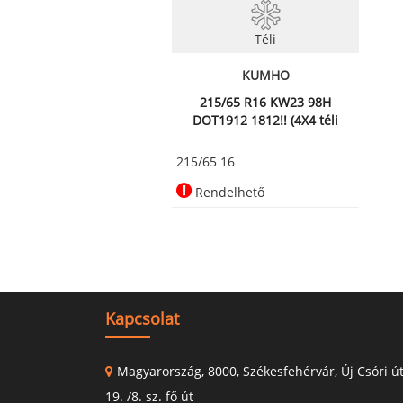
Téli
KUMHO
215/65 R16 KW23 98H
DOT1912 1812!! (4X4 téli
abroncs)
215/65 16
Rendelhető
Kapcsolat
Magyarország, 8000, Székesfehérvár, Új Csóri ú
19. /8. sz. fő út