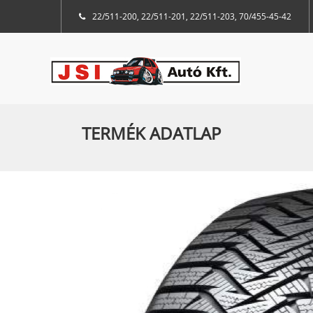
22/511-200, 22/511-201, 22/511-203, 70/455-45-42
TERMÉK ADATLAP