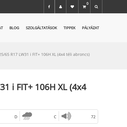
0
AT
BLOG
SZOLGÁLTATÁSOK
TIPPEK
PÁLYÁZAT
25/65 R17 LW31 i FIT+ 106H XL (4x4 téli abroncs)
1 i FIT+ 106H XL (4x4
D
C
72