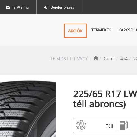
jsi@jsi.hu
Bejelentkezés
TERMÉKEK
KAPCSOL
AKCIÓK
TE MOST ITT VAGY:
Gumi
4x4
2
225/65 R17 LW3
téli abroncs)
Téli