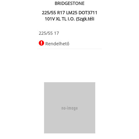
BRIDGESTONE
225/55 R17 LM25 DOT3711
101V XL TL I.O. (Szgk.téli
225/55 17
Rendelhető