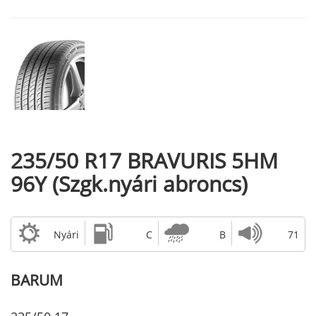
235/50 R17 BRAVURIS 5HM
96Y (Szgk.nyári abroncs)
Nyári
C
B
71
BARUM