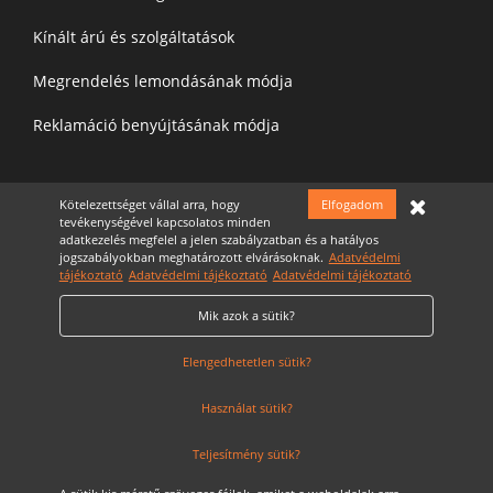
Kínált árú és szolgáltatások
Megrendelés lemondásának módja
Reklamáció benyújtásának módja
Felíratkozás a hírelevélre
Kötelezettséget vállal arra, hogy
Elfogadom
tevékenységével kapcsolatos minden
adatkezelés megfelel a jelen szabályzatban és a hatályos
jogszabályokban meghatározott elvárásoknak.
Adatvédelmi
tájékoztató
Adatvédelmi tájékoztató
Adatvédelmi tájékoztató
Mik azok a sütik?
Elfogadom az
Adatvédelmi nyilatkozatot
Cookie Szabályzat
Elengedhetetlen sütik?
Használat sütik?
Teljesítmény sütik?