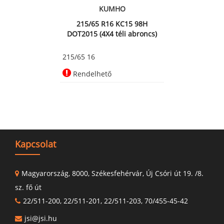
KUMHO
215/65 R16 KC15 98H
DOT2015 (4X4 téli abroncs)
215/65 16
Rendelhető
Kapcsolat
Magyarország, 8000, Székesfehérvár, Új Csóri út 19. /8.
sz. fő út
22/511-200, 22/511-201, 22/511-203, 70/455-45-42
jsi@jsi.hu