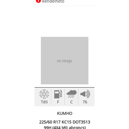
Rendelhető
Téli
F
C
76
KUMHO
225/60 R17 KC15 DOT3513
99H (4X4 téli abroncs)