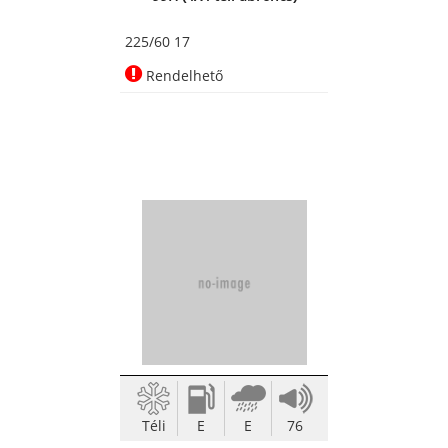
225/60 17
Rendelhető
Téli
E
E
76