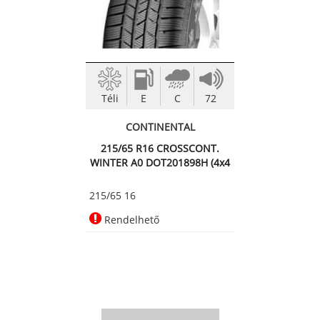
Téli
E
C
72
CONTINENTAL
215/65 R16 CROSSCONT.
WINTER A0 DOT201898H (4x4
Téli abro
215/65 16
Rendelhető