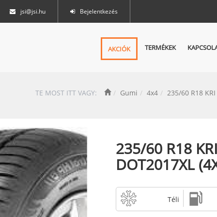
jsi@jsi.hu
Bejelentkezés
TERMÉKEK
KAPCSOL
AKCIÓK
TE MOST ITT VAGY:
Gumi
4x4
235/60 R18 KRI
235/60 R18 K
DOT2017XL (4X
Téli