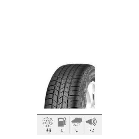
Téli
E
C
72