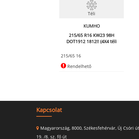
Téli
KUMHO
215/65 R16 KW23 98H
DOT1912 1812!! (4X4 téli
abroncs)
215/65 16
Rendelhető
Kapcsolat
Magyarország, 8000, Székesfehérvár, Új Csóri ú
19. /8. sz. fő út