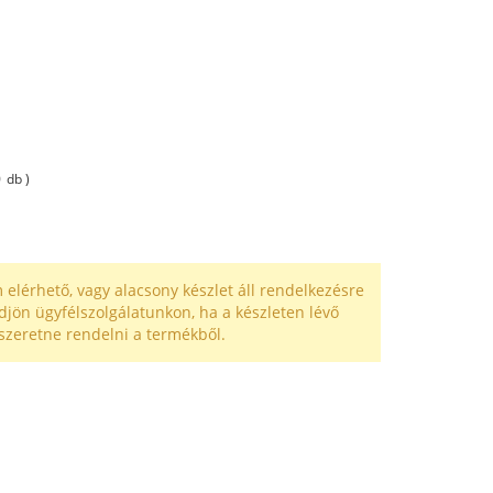
0
db )
 elérhető, vagy alacsony készlet áll rendelkezésre
djön ügyfélszolgálatunkon, ha a készleten lévő
szeretne rendelni a termékből.