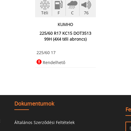
Téli
F
C
76
KUMHO
225/60 R17 KC15 DOT3513
99H (4X4 téli abroncs)
225/60 17
Rendelhető
Dokumentumok
Fe
t
Általános Szerződési Feltételek