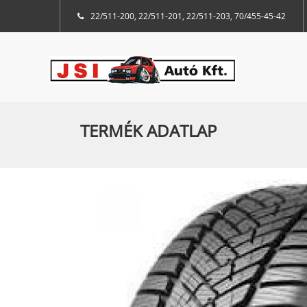
22/511-200, 22/511-201, 22/511-203, 70/455-45-42
TERMÉK ADATLAP