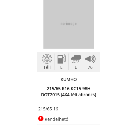
Téli
E
E
76
KUMHO
215/65 R16 KC15 98H
DOT2015 (4X4 téli abroncs)
215/65 16
Rendelhető