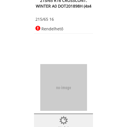
215/65 R16 CROSSCONT.
WINTER A0 DOT201898H (4x4
Téli abro
215/65 16
Rendelhető