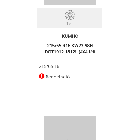
Téli
KUMHO
215/65 R16 KW23 98H
DOT1912 1812!! (4X4 téli
abroncs)
215/65 16
Rendelhető