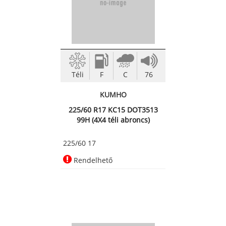
Téli
F
C
76
KUMHO
225/60 R17 KC15 DOT3513
99H (4X4 téli abroncs)
225/60 17
Rendelhető