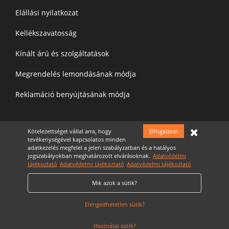
Elállási nyilatkozat
Kellékszavatosság
Kínált árú és szolgáltatások
Megrendelés lemondásának módja
Reklamáció benyújtásának módja
Felíratkozás a hírelevélre
Kötelezettséget vállal arra, hogy
Elfogadom
tevékenységével kapcsolatos minden
adatkezelés megfelel a jelen szabályzatban és a hatályos
jogszabályokban meghatározott elvárásoknak.
Adatvédelmi
tájékoztató
Adatvédelmi tájékoztató
Adatvédelmi tájékoztató
Mik azok a sütik?
Elfogadom az
Adatvédelmi nyilatkozatot
Cookie Szabályzat
Elengedhetetlen sütik?
Használat sütik?