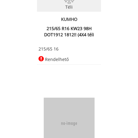
Téli
KUMHO
215/65 R16 KW23 98H
DOT1912 1812!! (4X4 téli
abroncs)
215/65 16
Rendelhető