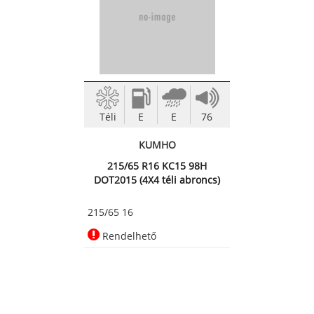
Téli
E
E
76
KUMHO
215/65 R16 KC15 98H
DOT2015 (4X4 téli abroncs)
215/65 16
Rendelhető