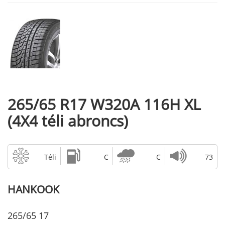
265/65 R17 W320A 116H XL
(4X4 téli abroncs)
Téli
C
C
73
HANKOOK
265/65 17