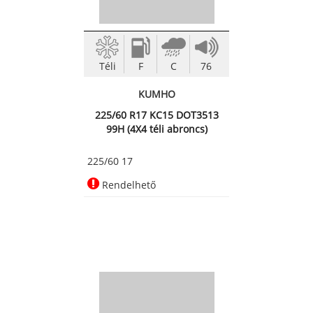
Téli
F
C
76
KUMHO
225/60 R17 KC15 DOT3513
99H (4X4 téli abroncs)
225/60 17
Rendelhető