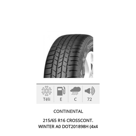
Téli
E
C
72
CONTINENTAL
215/65 R16 CROSSCONT.
WINTER A0 DOT201898H (4x4
Téli abro