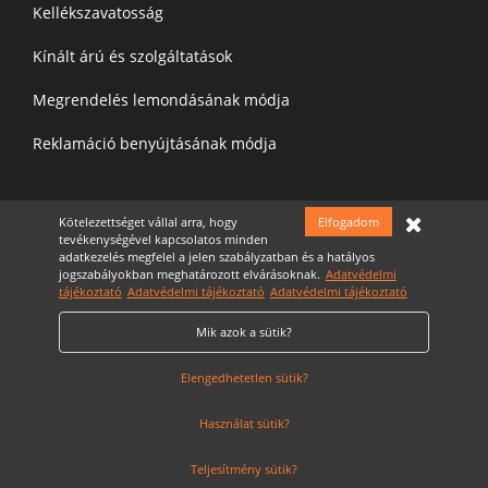
Kellékszavatosság
Kínált árú és szolgáltatások
Megrendelés lemondásának módja
Reklamáció benyújtásának módja
Felíratkozás a hírelevélre
Kötelezettséget vállal arra, hogy
Elfogadom
tevékenységével kapcsolatos minden
adatkezelés megfelel a jelen szabályzatban és a hatályos
jogszabályokban meghatározott elvárásoknak.
Adatvédelmi
tájékoztató
Adatvédelmi tájékoztató
Adatvédelmi tájékoztató
Mik azok a sütik?
Elfogadom az
Adatvédelmi nyilatkozatot
Cookie Szabályzat
Elengedhetetlen sütik?
Használat sütik?
Teljesítmény sütik?