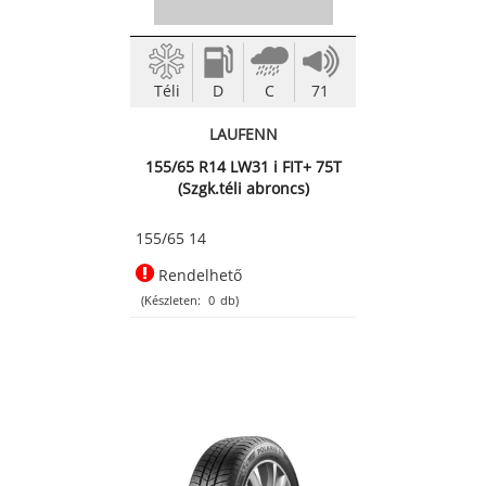
Téli
D
C
71
LAUFENN
155/65 R14 LW31 i FIT+ 75T
(Szgk.téli abroncs)
155/65 14
Rendelhető
(Készleten:
0
db)