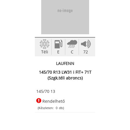
Téli
E
C
72
LAUFENN
145/70 R13 LW31 i FIT+ 71T
(Szgk.téli abroncs)
145/70 13
Rendelhető
(Készleten:
0
db)