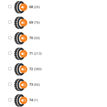
68
(26)
69
(76)
70
(50)
71
(213)
72
(380)
73
(66)
74
(1)