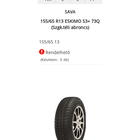
SAVA
155/65 R13 ESKIMO S3+ 73Q
(Szgk.téli abroncs)
155/65 13
Rendelhető
(Készleten:
0
db)