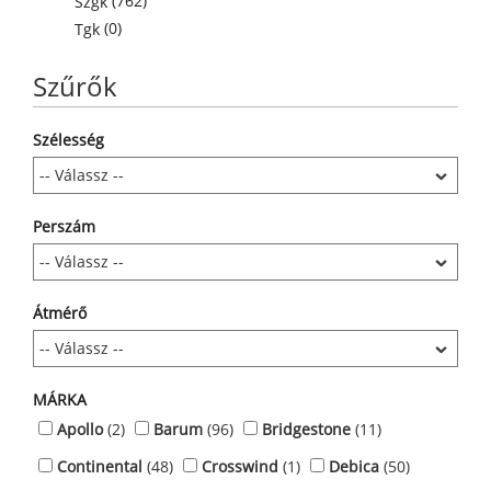
(762)
Szgk
(0)
Tgk
Szűrők
Szélesség
Perszám
Átmérő
MÁRKA
Apollo
(2)
Barum
(96)
Bridgestone
(11)
Continental
(48)
Crosswind
(1)
Debica
(50)