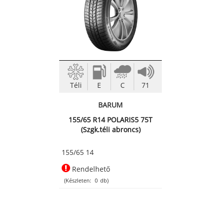
Téli
E
C
71
BARUM
155/65 R14 POLARIS5 75T
(Szgk.téli abroncs)
155/65 14
Rendelhető
(Készleten:
0
db)