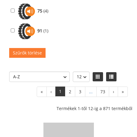
75
(4)
91
(1)
Szűrők törlése
1
«
‹
2
3
...
73
›
»
Termékek 1-től 12-ig a 871 termékből