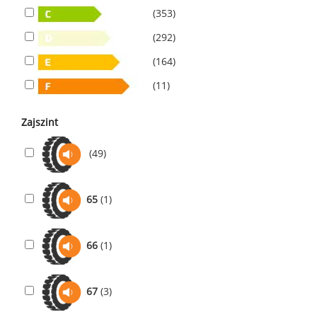
(353)
(292)
(164)
(11)
Zajszint
(49)
65
(1)
66
(1)
67
(3)