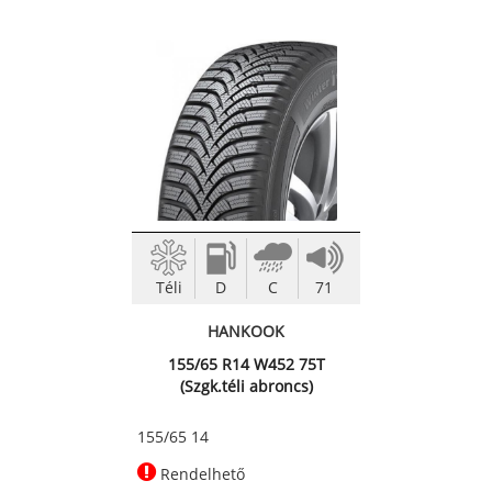
Téli
D
C
71
HANKOOK
155/65 R14 W452 75T
(Szgk.téli abroncs)
155/65 14
Rendelhető