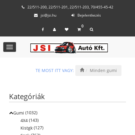
22/511-200, 22/511-201, 22/511-203, 70/455-45-42
jsi@jsi.hu
Bejelentkezés
0
Toggle
navigation
TE MOST ITT VAGY:
Minden gumi
Kategóriák
(1032)
Gumi
(143)
4X4
(127)
Kistgk