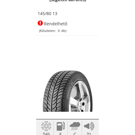
145/80 13
Rendelhető
(Készleten:
0
db)
Téli
E
C
71