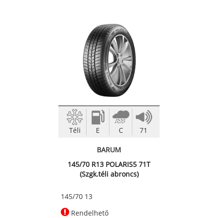
Téli
E
C
71
BARUM
145/70 R13 POLARIS5 71T
(Szgk.téli abroncs)
145/70 13
Rendelhető