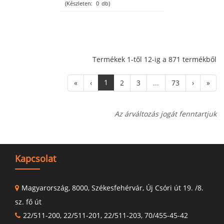
(Készleten:
0
db)
Termékek 1-től 12-ig a 871 termékből
1
«
‹
2
3
...
73
›
»
Az árváltozás jogát fenntartjuk
Kapcsolat
Magyarország, 8000, Székesfehérvár, Új Csóri út 19. /8.
sz. fő út
22/511-200, 22/511-201, 22/511-203, 70/455-45-42