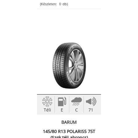
(Készleten:
0
db)
Téli
E
C
71
BARUM
145/80 R13 POLARIS5 75T
(Szgk.téli abroncs)