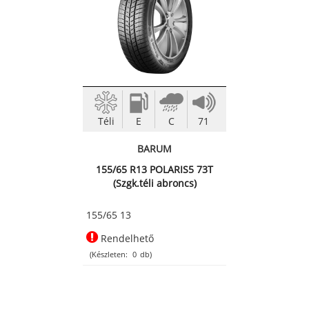
Téli
E
C
71
BARUM
155/65 R13 POLARIS5 73T
(Szgk.téli abroncs)
155/65 13
Rendelhető
(Készleten:
0
db)