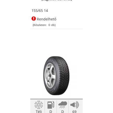
155/65 14
Rendelhető
(Készleten:
0
db)
Téli
D
D
69