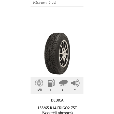
(Készleten:
0
db)
Téli
E
C
71
DEBICA
155/65 R14 FRIGO2 75T
(Szgk.téli abroncs)