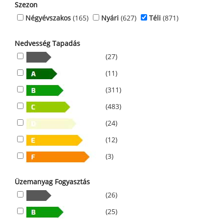
Szezon
Négyévszakos
(165)
Nyári
(627)
Téli
(871)
Nedvesség Tapadás
(27)
(11)
(311)
(483)
(24)
(12)
(3)
Üzemanyag Fogyasztás
(26)
(25)